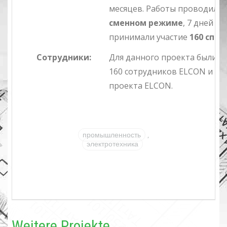
месяцев. Работы проводили
сменном режиме
, 7 дней в
принимали участие
160 спе
Сотрудники:
Для данного проекта были з
160 сотрудников ELCON и 4 
проекта ELCON.
,
промышленность
электротехника
Weitere Projekte