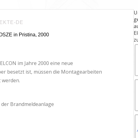
U
g
EKTE-DE
a
E
OSZE in Pristina, 2000
z
rt ELCON im Jahre 2000 eine neue
er besetzt ist, müssen die Montagearbeiten
t werden.
n der Brandmeldeanlage