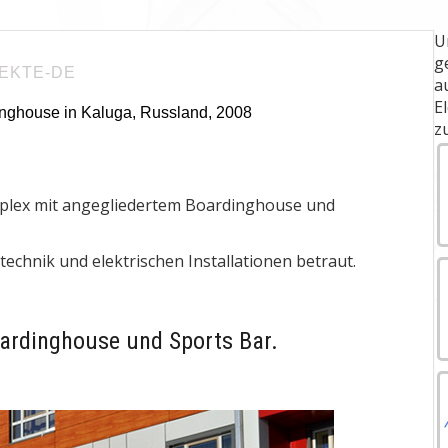
U
g
EKTE-DE
a
E
nghouse in Kaluga, Russland, 2008
z
komplex mit angegliedertem Boardinghouse und
chnik und elektrischen Installationen betraut.
ardinghouse und Sports Bar.